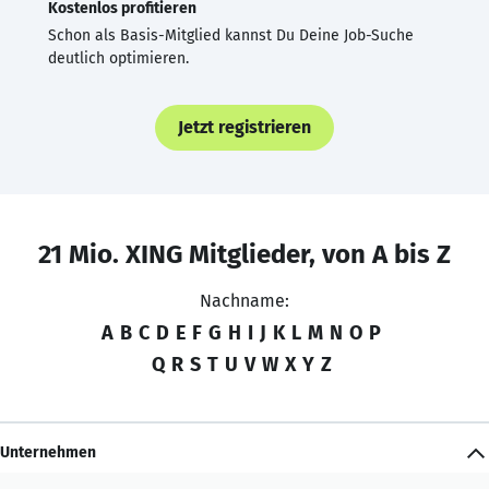
Kostenlos profitieren
Schon als Basis-Mitglied kannst Du Deine Job-Suche
deutlich optimieren.
Jetzt registrieren
21 Mio. XING Mitglieder, von A bis Z
Nachname:
A
B
C
D
E
F
G
H
I
J
K
L
M
N
O
P
Q
R
S
T
U
V
W
X
Y
Z
Unternehmen