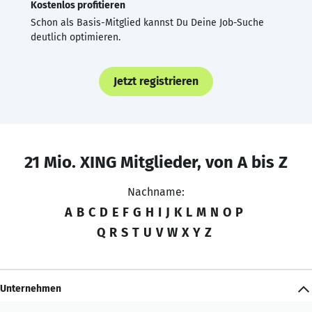
Kostenlos profitieren
Schon als Basis-Mitglied kannst Du Deine Job-Suche
deutlich optimieren.
Jetzt registrieren
21 Mio. XING Mitglieder, von A bis Z
Nachname:
A
B
C
D
E
F
G
H
I
J
K
L
M
N
O
P
Q
R
S
T
U
V
W
X
Y
Z
Unternehmen