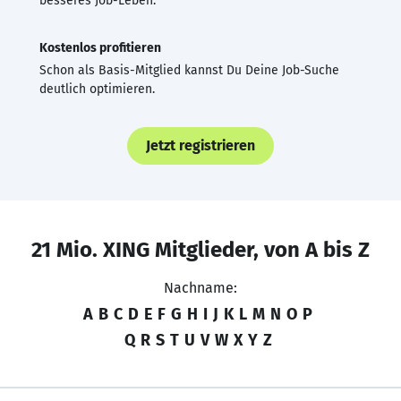
besseres Job-Leben.
Kostenlos profitieren
Schon als Basis-Mitglied kannst Du Deine Job-Suche
deutlich optimieren.
Jetzt registrieren
21 Mio. XING Mitglieder, von A bis Z
Nachname:
A
B
C
D
E
F
G
H
I
J
K
L
M
N
O
P
Q
R
S
T
U
V
W
X
Y
Z