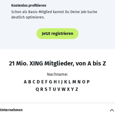
Kostenlos profitieren
Schon als Basis-Mitglied kannst Du Deine Job-Suche
deutlich optimieren.
Jetzt registrieren
21 Mio. XING Mitglieder, von A bis Z
Nachname:
A
B
C
D
E
F
G
H
I
J
K
L
M
N
O
P
Q
R
S
T
U
V
W
X
Y
Z
Unternehmen