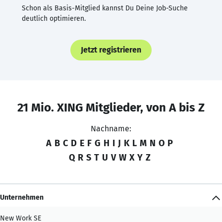
Schon als Basis-Mitglied kannst Du Deine Job-Suche
deutlich optimieren.
Jetzt registrieren
21 Mio. XING Mitglieder, von A bis Z
Nachname:
A
B
C
D
E
F
G
H
I
J
K
L
M
N
O
P
Q
R
S
T
U
V
W
X
Y
Z
Unternehmen
New Work SE