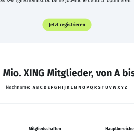
asis-Mitglied kannst Du Deine Job-Suche deutlich optimieren.
Jetzt registrieren
 Mio. XING Mitglieder, von A bi
Nachname:
A
B
C
D
E
F
G
H
I
J
K
L
M
N
O
P
Q
R
S
T
U
V
W
X
Y
Z
Mitgliedschaften
Hauptbereiche