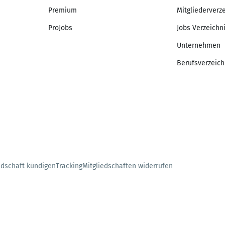
Premium
Mitgliederverz
ProJobs
Jobs Verzeichn
Unternehmen
Berufsverzeich
edschaft kündigen
Tracking
Mitgliedschaften widerrufen