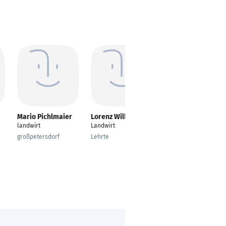
Mario Pichlmaier
Lorenz Willers
Christian
Matthesius
landwirt
Landwirt
Area Sales Manager
großpetersdorf
Lehrte
Langerringen