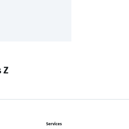
s Z
Services