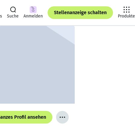
Stellenanzeige schalten
ts
Suche
Anmelden
Produkte
anzes Profil ansehen