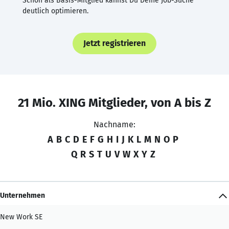
Schon als Basis-Mitglied kannst Du Deine Job-Suche
deutlich optimieren.
Jetzt registrieren
21 Mio. XING Mitglieder, von A bis Z
Nachname:
A
B
C
D
E
F
G
H
I
J
K
L
M
N
O
P
Q
R
S
T
U
V
W
X
Y
Z
Unternehmen
New Work SE