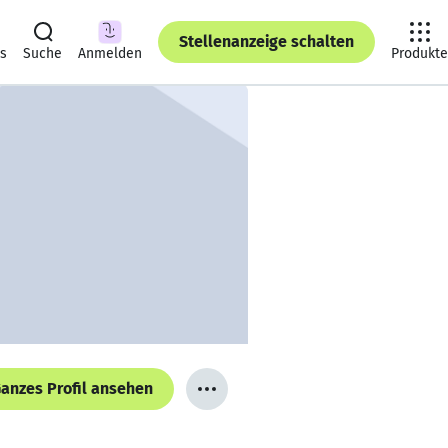
Stellenanzeige schalten
ts
Suche
Anmelden
Produkte
anzes Profil ansehen