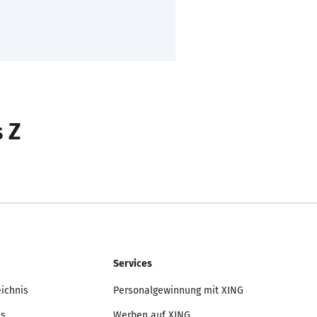
s Z
Services
eichnis
Personalgewinnung mit XING
is
Werben auf XING