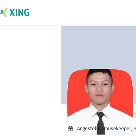
Lindan Muliawan
Angestellt, Housekeeper, H