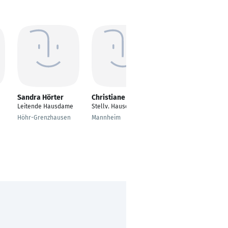
Sandra Hörter
Christiane Franke
Daniel Heinrich
Leitende Hausdame
Stellv. Hausdame
Stellvertretender
Housekeeping
Höhr-Grenzhausen
Mannheim
Manager
Hamburg