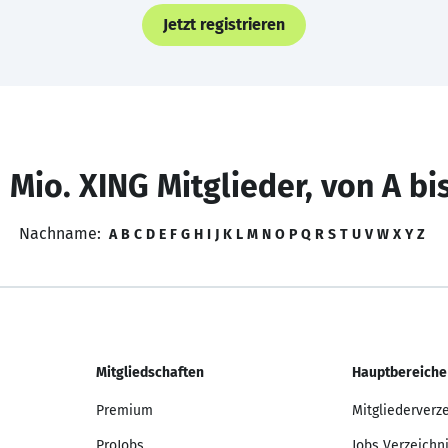
Jetzt registrieren
 Mio. XING Mitglieder, von A bi
Nachname:
A
B
C
D
E
F
G
H
I
J
K
L
M
N
O
P
Q
R
S
T
U
V
W
X
Y
Z
Mitgliedschaften
Hauptbereiche
Premium
Mitgliederverz
ProJobs
Jobs Verzeichn