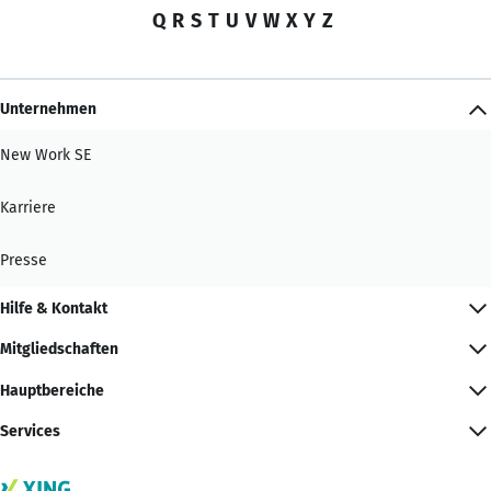
Q
R
S
T
U
V
W
X
Y
Z
Unternehmen
New Work SE
Karriere
Presse
Hilfe & Kontakt
Mitgliedschaften
Hauptbereiche
Services