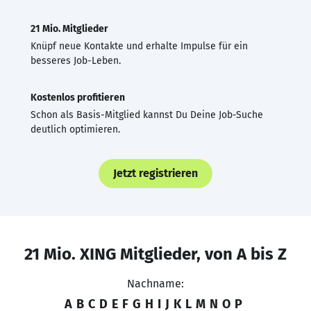
21 Mio. Mitglieder
Knüpf neue Kontakte und erhalte Impulse für ein
besseres Job-Leben.
Kostenlos profitieren
Schon als Basis-Mitglied kannst Du Deine Job-Suche
deutlich optimieren.
Jetzt registrieren
21 Mio. XING Mitglieder, von A bis Z
Nachname:
A
B
C
D
E
F
G
H
I
J
K
L
M
N
O
P