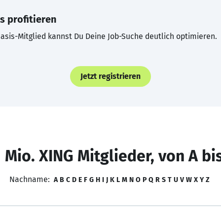
s profitieren
asis-Mitglied kannst Du Deine Job-Suche deutlich optimieren.
Jetzt registrieren
 Mio. XING Mitglieder, von A bi
Nachname:
A
B
C
D
E
F
G
H
I
J
K
L
M
N
O
P
Q
R
S
T
U
V
W
X
Y
Z