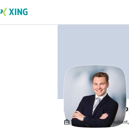
Linus-Leander O
Angestellt, Tax-Consultant,