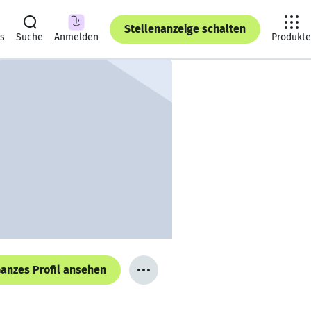
Stellenanzeige schalten
ts
Suche
Anmelden
Produkte
anzes Profil ansehen