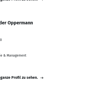
nder Oppermann
20
ie & Management
 ganze Profil zu sehen.