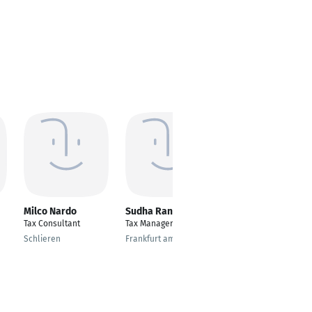
Milco Nardo
Sudha Rani
Marius Dürr
Tax Consultant
Tax Manager
Real Estate Tax
e
Consultant
Schlieren
Frankfurt am Main
Heilbronn