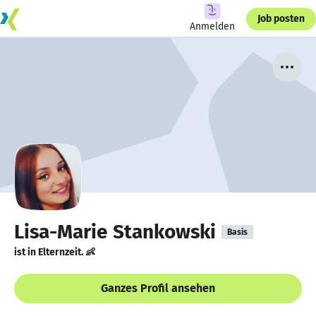
Job posten
Anmelden
Lisa-Marie Stankowski
Basis
ist in Elternzeit. 👶
Ganzes Profil ansehen