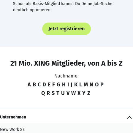
Schon als Basis-Mitglied kannst Du Deine Job-Suche
deutlich optimieren.
Jetzt registrieren
21 Mio. XING Mitglieder, von A bis Z
Nachname:
A
B
C
D
E
F
G
H
I
J
K
L
M
N
O
P
Q
R
S
T
U
V
W
X
Y
Z
Unternehmen
New Work SE