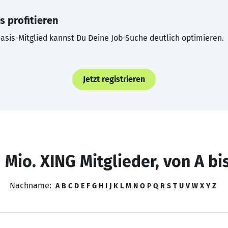
s profitieren
asis-Mitglied kannst Du Deine Job-Suche deutlich optimieren.
Jetzt registrieren
 Mio. XING Mitglieder, von A bi
Nachname:
A
B
C
D
E
F
G
H
I
J
K
L
M
N
O
P
Q
R
S
T
U
V
W
X
Y
Z