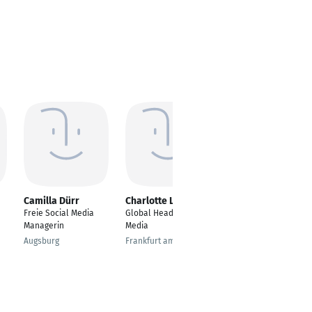
Camilla Dürr
Charlotte Laufer
Tini Schmitz
Freie Social Media
Global Head of Social
Social Media Manager
Managerin
Media
(IHK)
Augsburg
Frankfurt am Main
Rheinbach