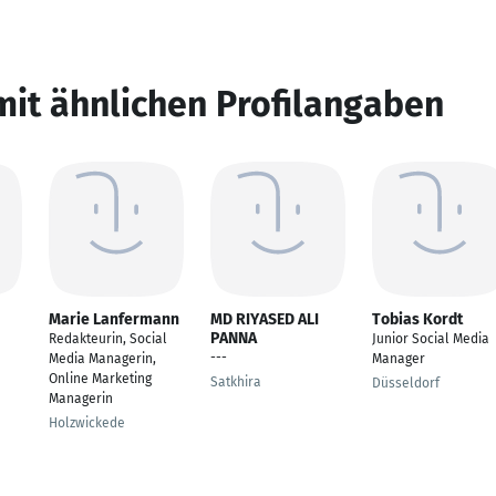
mit ähnlichen Profilangaben
Marie Lanfermann
MD RIYASED ALI
Tobias Kordt
PANNA
Redakteurin, Social
Junior Social Media
---
Media Managerin,
Manager
Online Marketing
Satkhira
Düsseldorf
Managerin
Holzwickede