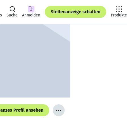
Stellenanzeige schalten
ts
Suche
Anmelden
Produkte
anzes Profil ansehen