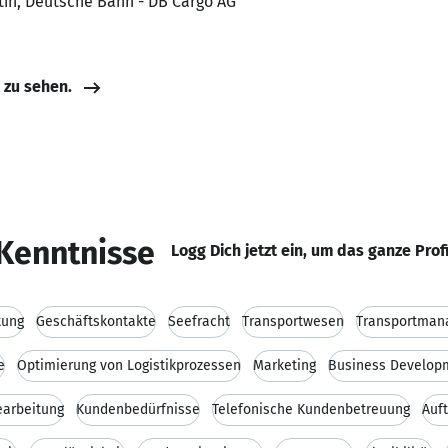
tin, Deutsche Bahn - DB Cargo AG
e zu sehen.
Kenntnisse
Logg Dich jetzt ein, um das ganze Prof
tung
Geschäftskontakte
Seefracht
Transportwesen
Transportman
e
Optimierung von Logistikprozessen
Marketing
Business Develop
arbeitung
Kundenbedürfnisse
Telefonische Kundenbetreuung
Auf