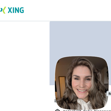
Lisa Jakubowski
B
ist offen für Projekte. 🔎