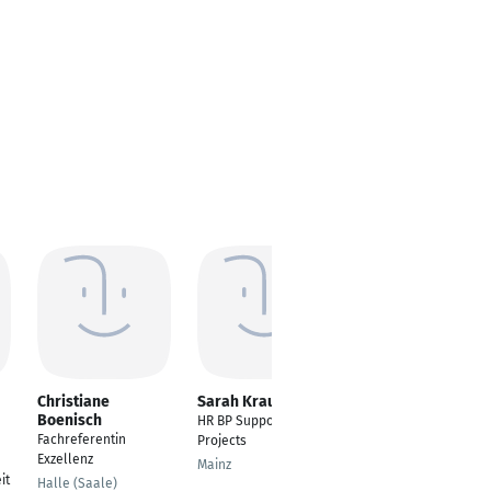
Christiane
Sarah Krauter
Karina Kuschke
Boenisch
HR BP Support and
---
Fachreferentin
Projects
Hamburg
Exzellenz
Mainz
it
Halle (Saale)