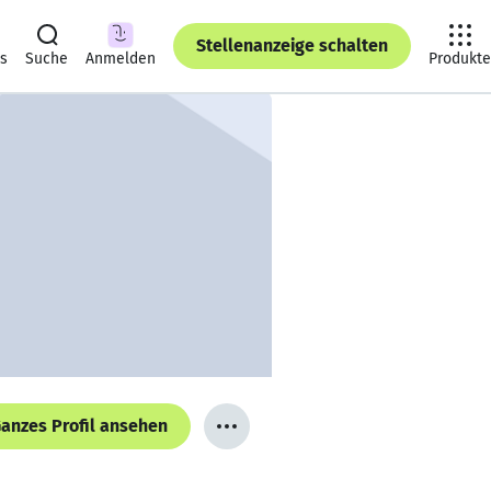
Stellenanzeige schalten
ts
Suche
Anmelden
Produkte
anzes Profil ansehen