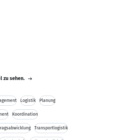
il zu sehen.
agement
Logistik
Planung
ment
Koordination
tragsabwicklung
Transportlogistik