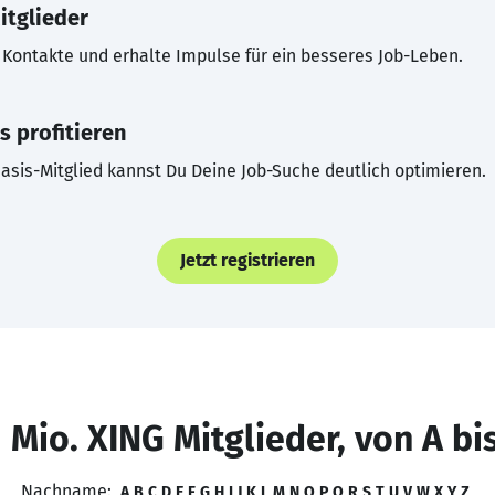
itglieder
Kontakte und erhalte Impulse für ein besseres Job-Leben.
s profitieren
asis-Mitglied kannst Du Deine Job-Suche deutlich optimieren.
Jetzt registrieren
 Mio. XING Mitglieder, von A bi
Nachname:
A
B
C
D
E
F
G
H
I
J
K
L
M
N
O
P
Q
R
S
T
U
V
W
X
Y
Z