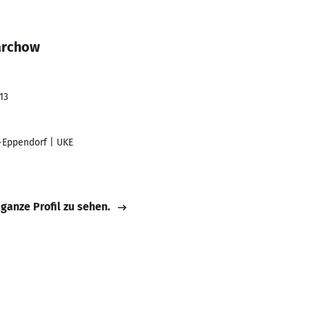
Jarchow
13
-Eppendorf | UKE
 ganze Profil zu sehen.