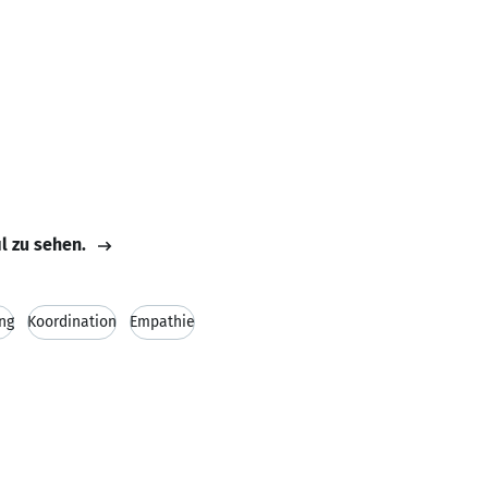
il zu sehen.
ng
Koordination
Empathie