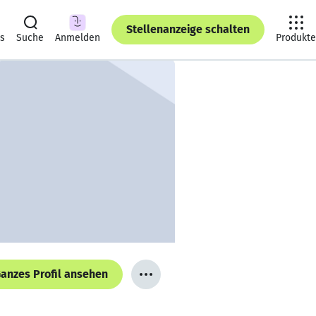
Stellenanzeige schalten
ts
Suche
Anmelden
Produkte
anzes Profil ansehen