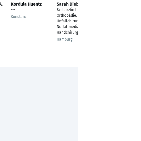
A.
Kordula Huentz
Sarah Diebitz
Lorena Sauer-
Hruby
---
Fachärztin für
Arbeitsmedizinische
Orthopädie,
Konstanz
Assistentin in der
Unfallchirurgie,
Sanitätsstation
Notfallmedizin und
Handchirurgie
München
Hamburg