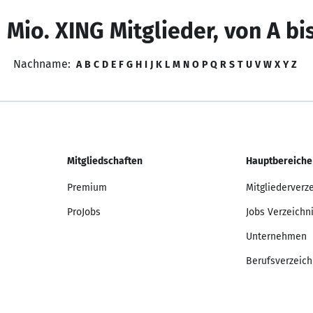
 Mio. XING Mitglieder, von A bi
Nachname:
A
B
C
D
E
F
G
H
I
J
K
L
M
N
O
P
Q
R
S
T
U
V
W
X
Y
Z
Mitgliedschaften
Hauptbereiche
Premium
Mitgliederverz
ProJobs
Jobs Verzeichn
Unternehmen
Berufsverzeich