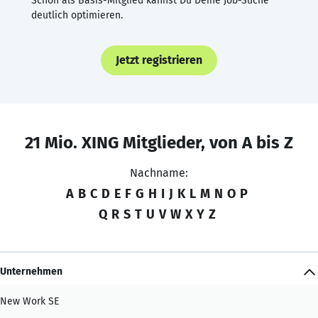
Schon als Basis-Mitglied kannst Du Deine Job-Suche
deutlich optimieren.
Jetzt registrieren
21 Mio. XING Mitglieder, von A bis Z
Nachname:
A
B
C
D
E
F
G
H
I
J
K
L
M
N
O
P
Q
R
S
T
U
V
W
X
Y
Z
Unternehmen
New Work SE