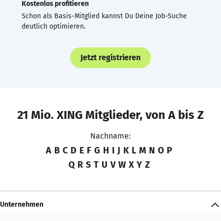
Kostenlos profitieren
Schon als Basis-Mitglied kannst Du Deine Job-Suche
deutlich optimieren.
Jetzt registrieren
21 Mio. XING Mitglieder, von A bis Z
Nachname:
A
B
C
D
E
F
G
H
I
J
K
L
M
N
O
P
Q
R
S
T
U
V
W
X
Y
Z
Unternehmen