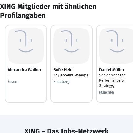
XING Mitglieder mit ähnlichen
Profilangaben
Alexandra Walker
Sofie Held
Daniel Müller
---
Key Account Manager
Senior Manager,
Performance &
Essen
Friedberg
Strategyy
München
XING – Das Jobs-Netzwerk