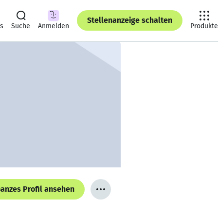
Stellenanzeige schalten
ts
Suche
Anmelden
Produkte
anzes Profil ansehen