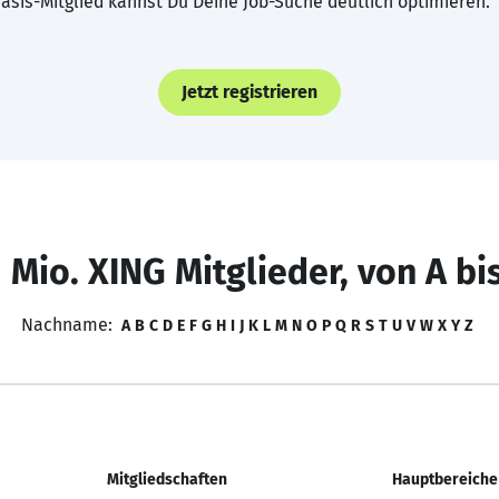
asis-Mitglied kannst Du Deine Job-Suche deutlich optimieren.
Jetzt registrieren
 Mio. XING Mitglieder, von A bi
Nachname:
A
B
C
D
E
F
G
H
I
J
K
L
M
N
O
P
Q
R
S
T
U
V
W
X
Y
Z
Mitgliedschaften
Hauptbereiche