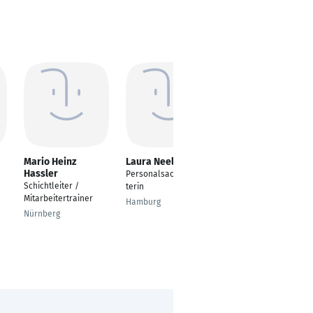
Mario Heinz
Laura Neelsen
Ilka Wittge
Hassler
Personalsachbearbei
Projektassistentin in
Schichtleiter /
terin
der qualitativen
Mitarbeitertrainer
Marktforschung
Hamburg
Nürnberg
Köln