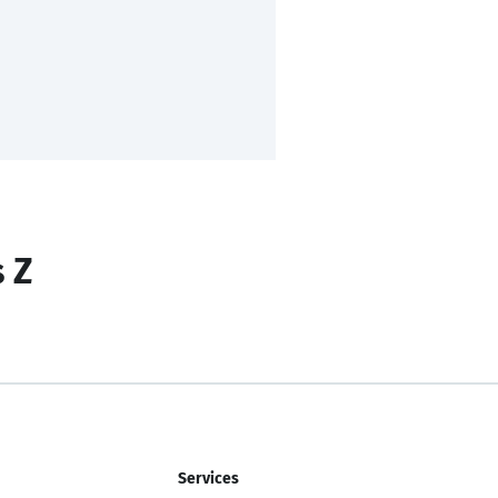
s Z
Services