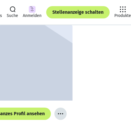
Stellenanzeige schalten
ts
Suche
Anmelden
Produkte
anzes Profil ansehen