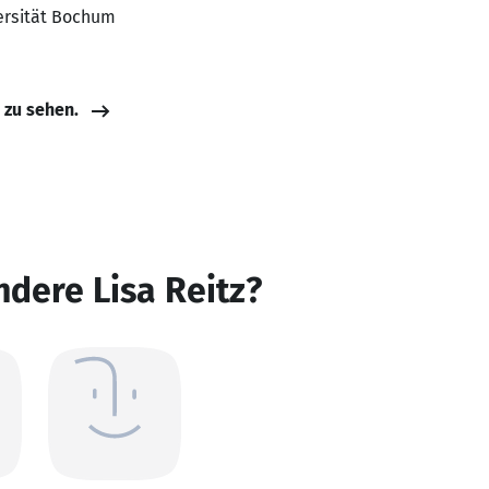
versität Bochum
e zu sehen.
ndere Lisa Reitz?