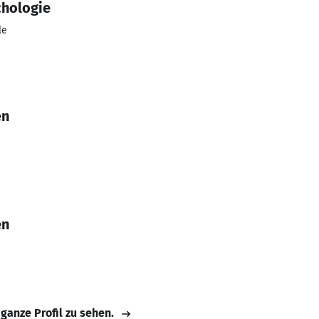
hologie
le
en
en
 ganze Profil zu sehen.