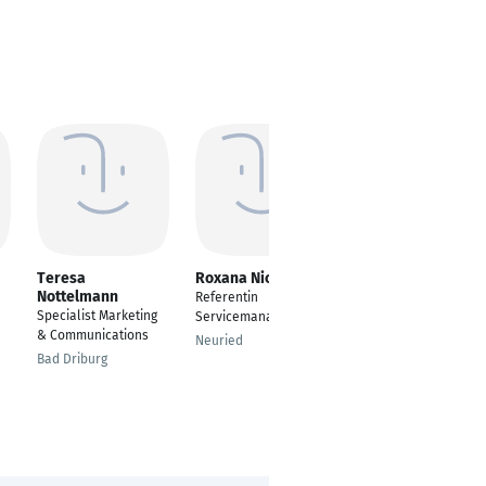
Teresa
Roxana Nickert
Annabelle
Nottelmann
Kirchhofer
Referentin
Specialist Marketing
Marketing
Servicemanagement
& Communications
Communications &
Neuried
SEA Specialist
Bad Driburg
Basel