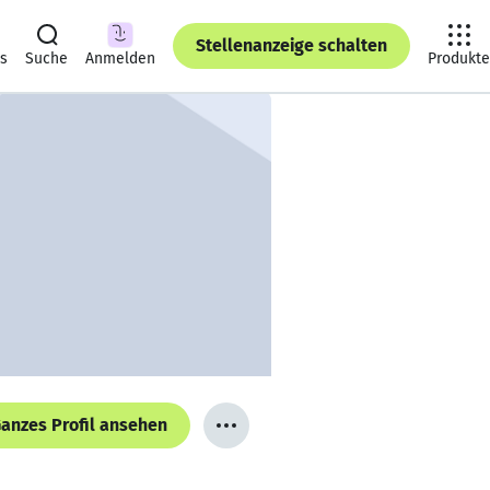
Stellenanzeige schalten
ts
Suche
Anmelden
Produkte
anzes Profil ansehen