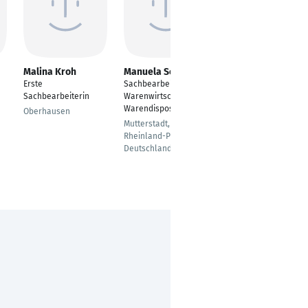
Malina Kroh
Manuela Schwarz
Vanessa Gatzka
Erste
Sachbearbeiterin
Sachbearbeiter im
Sachbearbeiterin
Warenwirtschaft,
Vertriebsinnendienst
Warendisposition
Oberhausen
Bad Vilbel
Mutterstadt,
Rheinland-Pfalz,
Deutschland