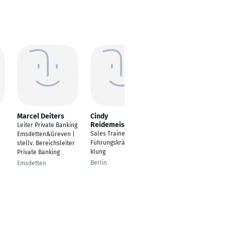
Marcel Deiters
Cindy
Marcel Alexander
Reidemeister
Larsen
Leiter Private Banking
Sales Trainerin für
Seniorberater
Emsdetten&Greven |
Führungskräfteentwic
Finanzen/Investment
stellv. Bereichsleiter
klung
Private Banking
Hamburg
Berlin
Emsdetten