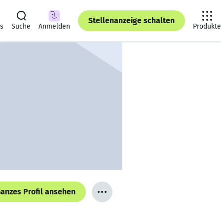
Stellenanzeige schalten
ts
Suche
Anmelden
Produkte
anzes Profil ansehen