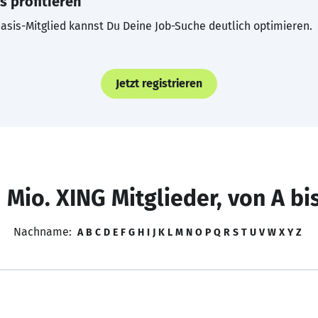
s profitieren
asis-Mitglied kannst Du Deine Job-Suche deutlich optimieren.
Jetzt registrieren
 Mio. XING Mitglieder, von A bi
Nachname:
A
B
C
D
E
F
G
H
I
J
K
L
M
N
O
P
Q
R
S
T
U
V
W
X
Y
Z