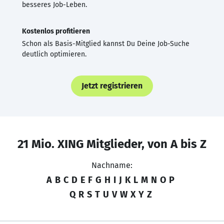
besseres Job-Leben.
Kostenlos profitieren
Schon als Basis-Mitglied kannst Du Deine Job-Suche
deutlich optimieren.
Jetzt registrieren
21 Mio. XING Mitglieder, von A bis Z
Nachname:
A
B
C
D
E
F
G
H
I
J
K
L
M
N
O
P
Q
R
S
T
U
V
W
X
Y
Z