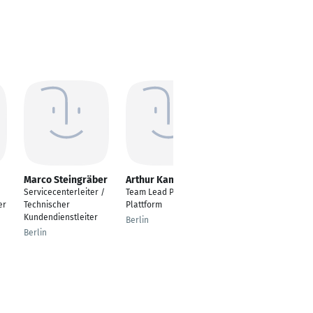
Marco Steingräber
Arthur Kammler
Wadim
Tschaikowski
Servicecenterleiter /
Team Lead Power
Bauteilverantwortlich
er
Technischer
Plattform
er Connectivity
Kundendienstleiter
Berlin
Devices
Berlin
Wolfsburg