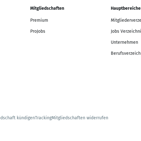
Mitgliedschaften
Hauptbereiche
Premium
Mitgliederverz
ProJobs
Jobs Verzeichn
Unternehmen
Berufsverzeich
edschaft kündigen
Tracking
Mitgliedschaften widerrufen