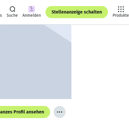
Stellenanzeige schalten
ts
Suche
Anmelden
Produkte
anzes Profil ansehen