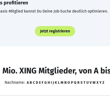
s profitieren
asis-Mitglied kannst Du Deine Job-Suche deutlich optimieren.
Jetzt registrieren
 Mio. XING Mitglieder, von A bi
Nachname:
A
B
C
D
E
F
G
H
I
J
K
L
M
N
O
P
Q
R
S
T
U
V
W
X
Y
Z