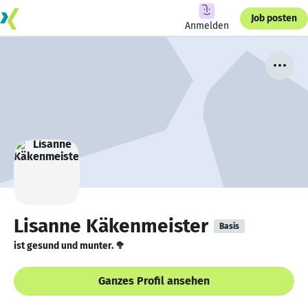
Job posten
Anmelden
Lisanne Käkenmeister
Basis
ist gesund und munter. 🥦
Ganzes Profil ansehen