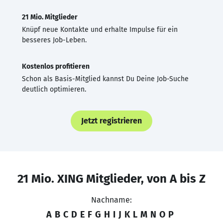
21 Mio. Mitglieder
Knüpf neue Kontakte und erhalte Impulse für ein
besseres Job-Leben.
Kostenlos profitieren
Schon als Basis-Mitglied kannst Du Deine Job-Suche
deutlich optimieren.
Jetzt registrieren
21 Mio. XING Mitglieder, von A bis Z
Nachname:
A
B
C
D
E
F
G
H
I
J
K
L
M
N
O
P