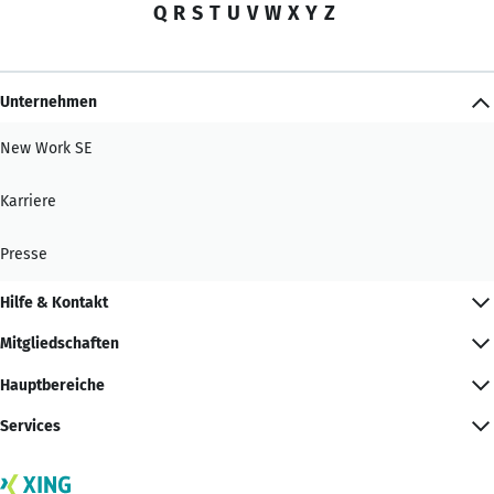
Q
R
S
T
U
V
W
X
Y
Z
Unternehmen
New Work SE
Karriere
Presse
Hilfe & Kontakt
Mitgliedschaften
Hauptbereiche
Services