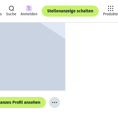
Stellenanzeige schalten
ts
Suche
Anmelden
Produkte
anzes Profil ansehen