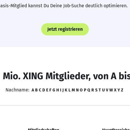
asis-Mitglied kannst Du Deine Job-Suche deutlich optimieren.
Jetzt registrieren
 Mio. XING Mitglieder, von A bi
Nachname:
A
B
C
D
E
F
G
H
I
J
K
L
M
N
O
P
Q
R
S
T
U
V
W
X
Y
Z