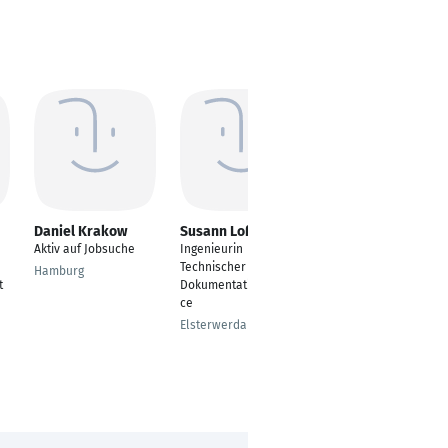
Daniel Krakow
Susann Loßmann
Tamer Elzayyat
Aktiv auf Jobsuche
Ingenieurin
Engineering and
Technischer
Maintenance Manager
Hamburg
t
Dokumentationsservi
Alexandria
ce
Elsterwerda