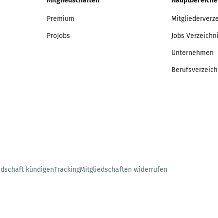
Mitgliedschaften
Hauptbereiche
Premium
Mitgliederverz
ProJobs
Jobs Verzeichn
Unternehmen
Berufsverzeich
edschaft kündigen
Tracking
Mitgliedschaften widerrufen