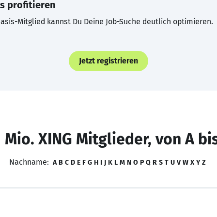
s profitieren
asis-Mitglied kannst Du Deine Job-Suche deutlich optimieren.
Jetzt registrieren
 Mio. XING Mitglieder, von A bi
Nachname:
A
B
C
D
E
F
G
H
I
J
K
L
M
N
O
P
Q
R
S
T
U
V
W
X
Y
Z