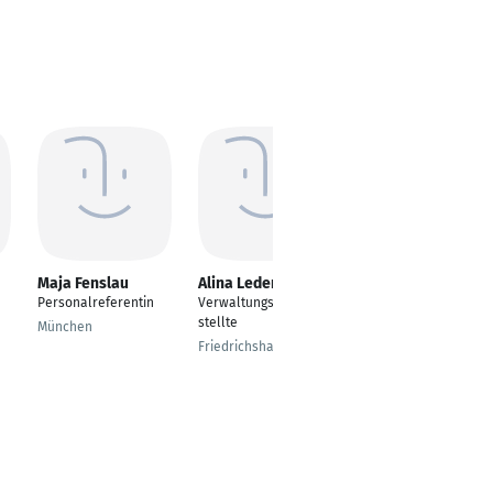
Maja Fenslau
Alina Lederle
Esther Arentz
Personalreferentin
Verwaltungsfachange
Account Manager
stellte
Innendienst 2-Mann-
München
Handling
Friedrichshafen
Königswinter