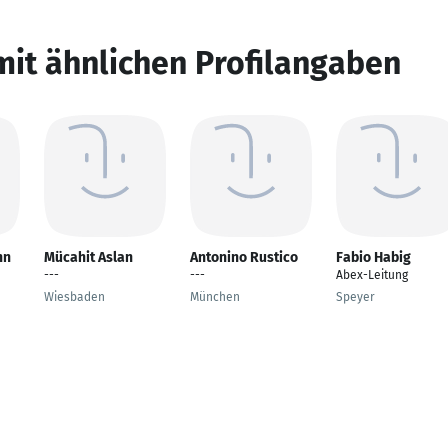
mit ähnlichen Profilangaben
nn
Mücahit Aslan
Antonino Rustico
Fabio Habig
---
---
Abex-Leitung
Wiesbaden
München
Speyer