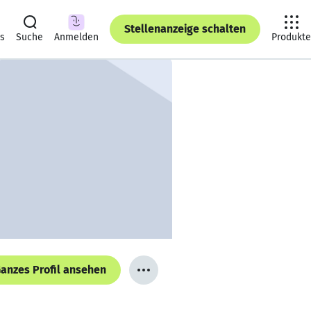
Stellenanzeige schalten
ts
Suche
Anmelden
Produkte
anzes Profil ansehen