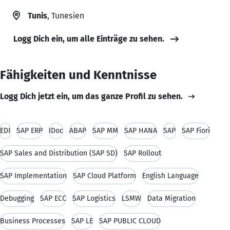
Tunis
, Tunesien
Logg Dich ein, um alle Einträge zu sehen.
Fähigkeiten und Kenntnisse
Logg Dich jetzt ein, um das ganze Profil zu sehen.
EDI
SAP ERP
IDoc
ABAP
SAP MM
SAP HANA
SAP
SAP Fiori
SAP Sales and Distribution (SAP SD)
SAP Rollout
SAP Implementation
SAP Cloud Platform
English Language
Debugging
SAP ECC
SAP Logistics
LSMW
Data Migration
Business Processes
SAP LE
SAP PUBLIC CLOUD