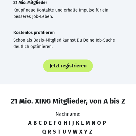
21 Mio. Mitglieder
Knüpf neue Kontakte und erhalte Impulse für ein
besseres Job-Leben.
Kostenlos profitieren
Schon als Basis-Mitglied kannst Du Deine Job-Suche
deutlich optimieren.
Jetzt registrieren
21 Mio. XING Mitglieder, von A bis Z
Nachname:
A
B
C
D
E
F
G
H
I
J
K
L
M
N
O
P
Q
R
S
T
U
V
W
X
Y
Z