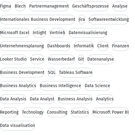
Figma
Blech
Partnermanagement
Geschäftsprozesse
Analyse
Internationales Business Development
Jira
Softwareentwicklung
Microsoft Excel
InSight
Vertrieb
Datenvisualisierung
Unternehmensplanung
Dashboards
Informatik
Client
Finanzen
Looker Studio
Service
Wasserbedarf
Git
Datenanalyse
Business Development
SQL
Tableau Software
Business Analytics
Business Intelligence
Data Science
Data Analysis
Data Analyst
Business Analysis
Analytics
Reporting
Technology
Consulting
Statistics
Microsoft Power BI
Data visualisation