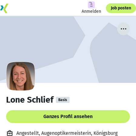
Job posten
Anmelden
Lone Schlief
Basis
Ganzes Profil ansehen
Angestellt, Augenoptikermeisterin, Königsburg