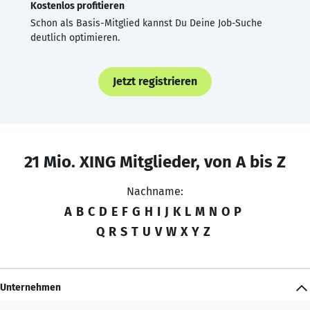
Kostenlos profitieren
Schon als Basis-Mitglied kannst Du Deine Job-Suche
deutlich optimieren.
Jetzt registrieren
21 Mio. XING Mitglieder, von A bis Z
Nachname:
A
B
C
D
E
F
G
H
I
J
K
L
M
N
O
P
Q
R
S
T
U
V
W
X
Y
Z
Unternehmen