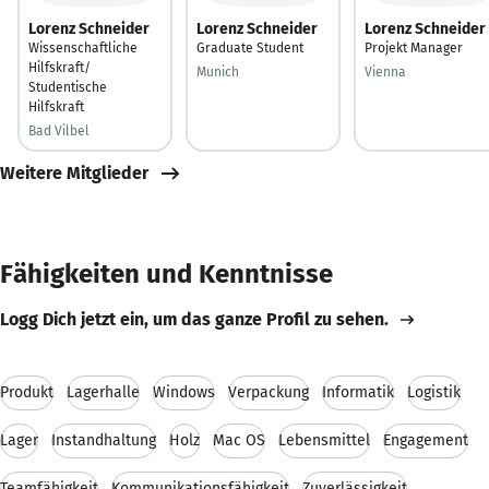
Lorenz Schneider
Lorenz Schneider
Lorenz Schneider
Wissenschaftliche
Graduate Student
Projekt Manager
Hilfskraft/
Munich
Vienna
Studentische
Hilfskraft
Bad Vilbel
Weitere Mitglieder
Fähigkeiten und Kenntnisse
Logg Dich jetzt ein, um das ganze Profil zu sehen.
Produkt
Lagerhalle
Windows
Verpackung
Informatik
Logistik
Lager
Instandhaltung
Holz
Mac OS
Lebensmittel
Engagement
Teamfähigkeit
Kommunikationsfähigkeit
Zuverlässigkeit