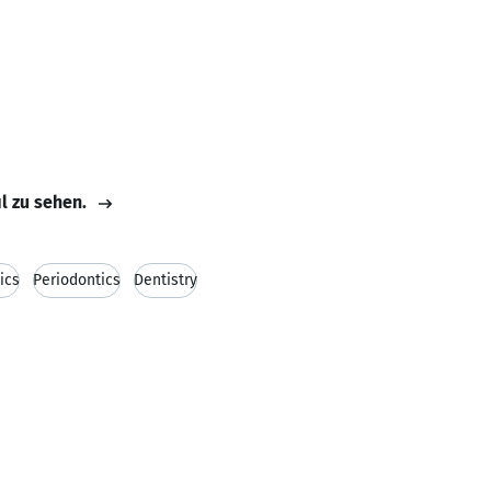
il zu sehen.
ics
Periodontics
Dentistry