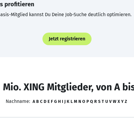
s profitieren
asis-Mitglied kannst Du Deine Job-Suche deutlich optimieren.
Jetzt registrieren
 Mio. XING Mitglieder, von A bi
Nachname:
A
B
C
D
E
F
G
H
I
J
K
L
M
N
O
P
Q
R
S
T
U
V
W
X
Y
Z