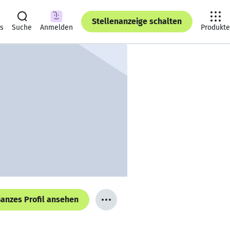
Stellenanzeige schalten
ts
Suche
Anmelden
Produkte
anzes Profil ansehen