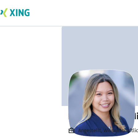
Lorie Jane Custod
Angestellt, Wissenschaftli