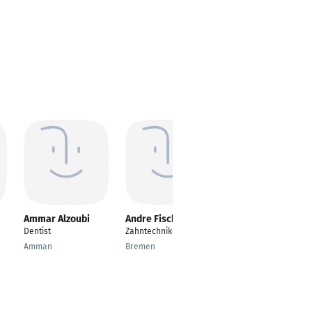
Ammar Alzoubi
Andre Fischer
Andreas Pospiech
Dentist
Zahntechnikermeister
Zahntechnikermeister
Amman
Bremen
Dortmund