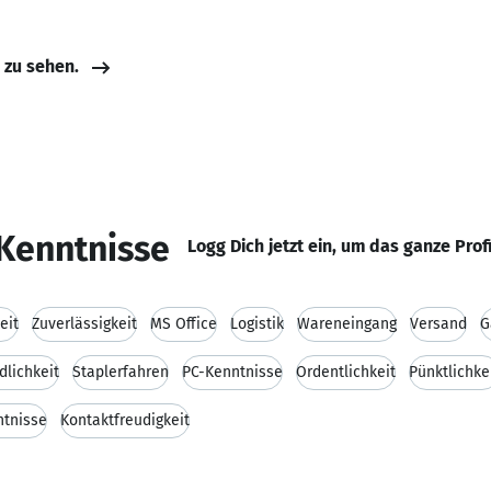
e zu sehen.
Kenntnisse
Logg Dich jetzt ein, um das ganze Prof
eit
Zuverlässigkeit
MS Office
Logistik
Wareneingang
Versand
G
dlichkeit
Staplerfahren
PC-Kenntnisse
Ordentlichkeit
Pünktlichke
tnisse
Kontaktfreudigkeit