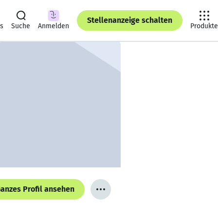
Stellenanzeige schalten
ts
Suche
Anmelden
Produkte
anzes Profil ansehen