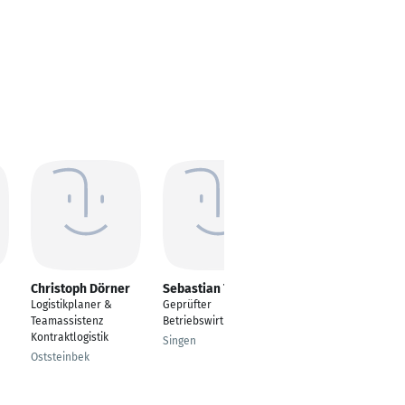
Christoph Dörner
Sebastian Traska
Amelie Schulze
Logistikplaner &
Geprüfter
Operative
Teamassistenz
Betriebswirt (SBA)
Baudurchführung
Kontraktlogistik
Singen
Dresden, Sachsen,
Oststeinbek
Deutschland