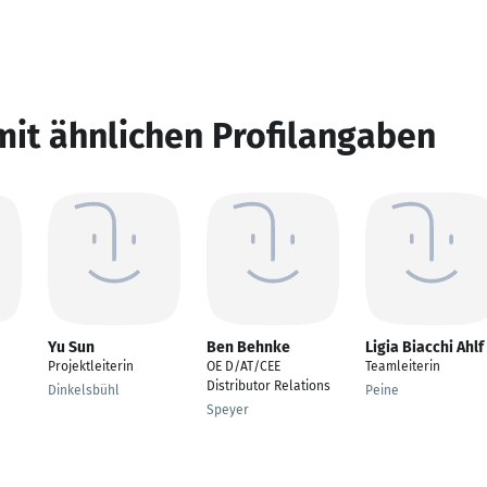
mit ähnlichen Profilangaben
Yu Sun
Ben Behnke
Ligia Biacchi Ahlf
Projektleiterin
OE D/AT/CEE
Teamleiterin
Distributor Relations
Dinkelsbühl
Peine
Speyer