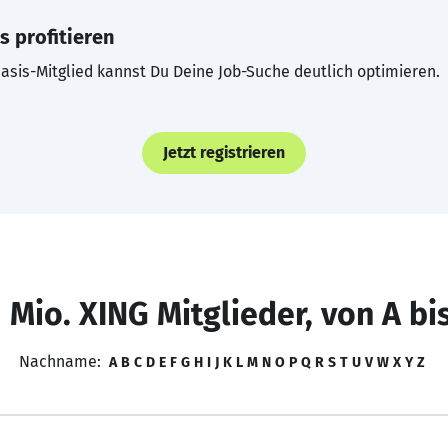
s profitieren
asis-Mitglied kannst Du Deine Job-Suche deutlich optimieren.
Jetzt registrieren
 Mio. XING Mitglieder, von A bi
Nachname:
A
B
C
D
E
F
G
H
I
J
K
L
M
N
O
P
Q
R
S
T
U
V
W
X
Y
Z