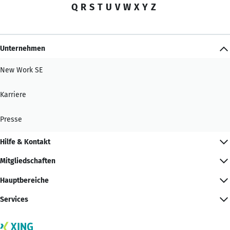
Q
R
S
T
U
V
W
X
Y
Z
Unternehmen
New Work SE
Karriere
Presse
Hilfe & Kontakt
Mitgliedschaften
Hauptbereiche
Services