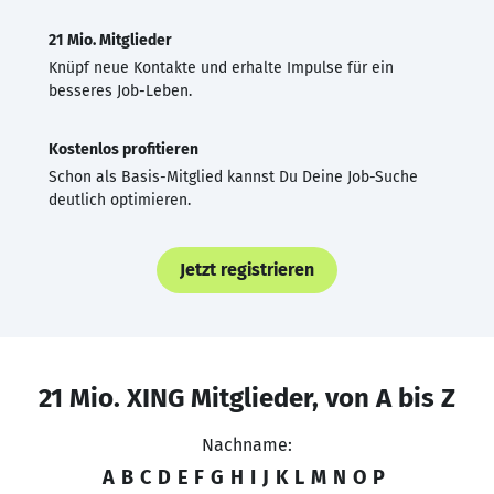
21 Mio. Mitglieder
Knüpf neue Kontakte und erhalte Impulse für ein
besseres Job-Leben.
Kostenlos profitieren
Schon als Basis-Mitglied kannst Du Deine Job-Suche
deutlich optimieren.
Jetzt registrieren
21 Mio. XING Mitglieder, von A bis Z
Nachname:
A
B
C
D
E
F
G
H
I
J
K
L
M
N
O
P