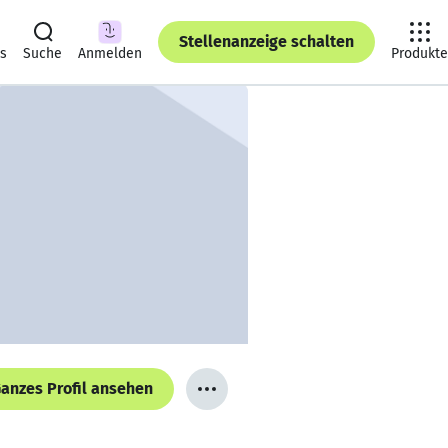
Stellenanzeige schalten
ts
Suche
Anmelden
Produkte
anzes Profil ansehen