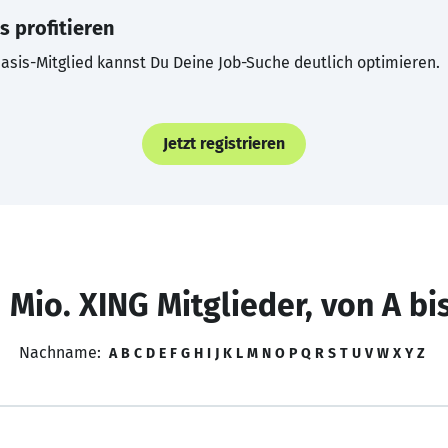
s profitieren
asis-Mitglied kannst Du Deine Job-Suche deutlich optimieren.
Jetzt registrieren
 Mio. XING Mitglieder, von A bi
Nachname:
A
B
C
D
E
F
G
H
I
J
K
L
M
N
O
P
Q
R
S
T
U
V
W
X
Y
Z