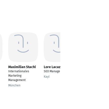
Maximilian Stachl
Lore Lacaze
Vladimir
Radošević
Internationales
SEO Manager France
Marketing
Marketing
Kayl
Management
Frankfurt am Main
München