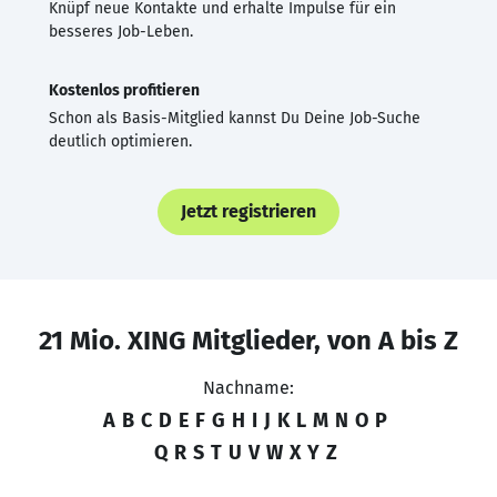
Knüpf neue Kontakte und erhalte Impulse für ein
besseres Job-Leben.
Kostenlos profitieren
Schon als Basis-Mitglied kannst Du Deine Job-Suche
deutlich optimieren.
Jetzt registrieren
21 Mio. XING Mitglieder, von A bis Z
Nachname:
A
B
C
D
E
F
G
H
I
J
K
L
M
N
O
P
Q
R
S
T
U
V
W
X
Y
Z