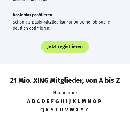
Kostenlos profitieren
Schon als Basis-Mitglied kannst Du Deine Job-Suche
deutlich optimieren.
Jetzt registrieren
21 Mio. XING Mitglieder, von A bis Z
Nachname:
A
B
C
D
E
F
G
H
I
J
K
L
M
N
O
P
Q
R
S
T
U
V
W
X
Y
Z