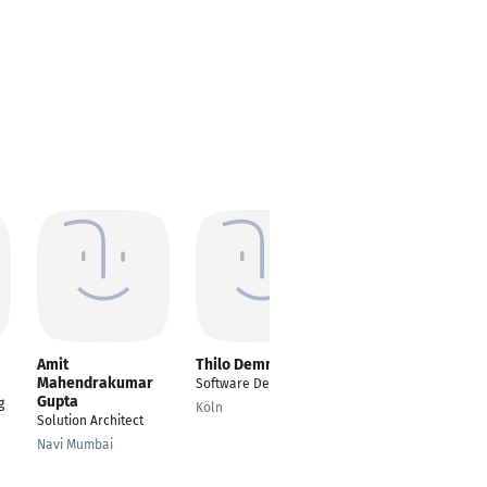
Amit
Thilo Demmer
Katharina Schlitt
Mahendrakumar
Software Developer
Teamleitung
Gupta
g
Produktmanagement
Köln
Solution Architect
IT
Navi Mumbai
München