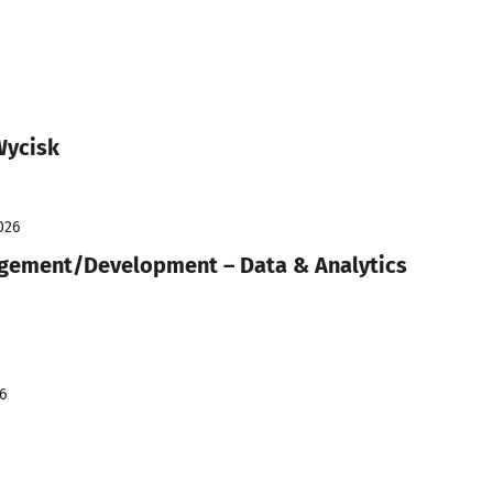
Wycisk
026
agement/Development – Data & Analytics
6