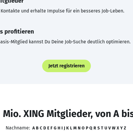
itglieder
Kontakte und erhalte Impulse für ein besseres Job-Leben.
s profitieren
asis-Mitglied kannst Du Deine Job-Suche deutlich optimieren.
Jetzt registrieren
 Mio. XING Mitglieder, von A bi
Nachname:
A
B
C
D
E
F
G
H
I
J
K
L
M
N
O
P
Q
R
S
T
U
V
W
X
Y
Z