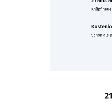
21 Mio. M
Knüpf neue 
Kostenlo
Schon als B
21