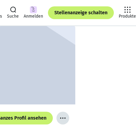
Stellenanzeige schalten
ts
Suche
Anmelden
Produkte
anzes Profil ansehen