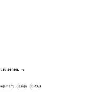
H
il zu sehen.
nagement
Design
3D-CAD