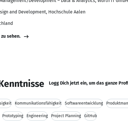
ct Management/Development – Data & Analytics, Würth IT Gmb
Design and Development, Hochschule Aalen
chland
e zu sehen.
Kenntnisse
Logg Dich jetzt ein, um das ganze Prof
sigkeit
Kommunikationsfähigkeit
Softwareentwicklung
Produktma
Prototyping
Engineering
Project Planning
GitHub