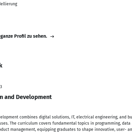
ellierung
 ganze Profil zu sehen.
k
23
gn and Development
elopment combines digital solutions, IT, electrical engineering, and b
es. The curriculum covers fundamental topics in programming, data an
product management, equipping graduates to shape innovative, user- an