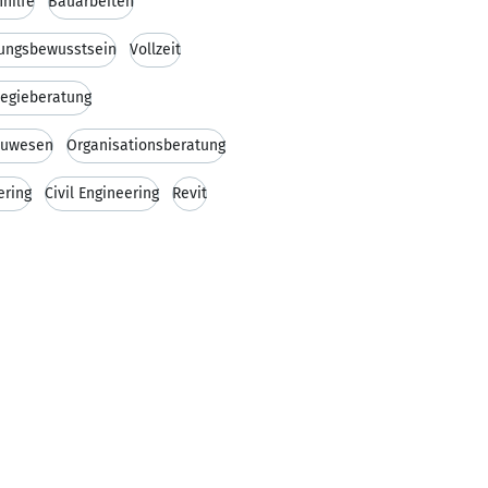
hilfe
Bauarbeiten
ungsbewusstsein
Vollzeit
tegieberatung
uwesen
Organisationsberatung
ering
Civil Engineering
Revit