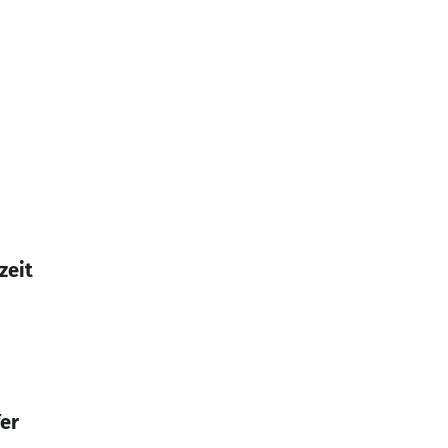
zeit
fer