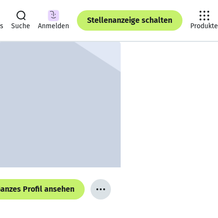
Stellenanzeige schalten
ts
Suche
Anmelden
Produkte
anzes Profil ansehen