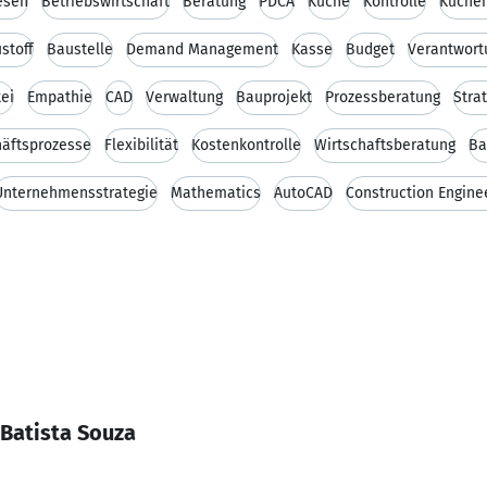
esen
Betriebswirtschaft
Beratung
PDCA
Küche
Kontrolle
Küchen
stoff
Baustelle
Demand Management
Kasse
Budget
Verantwort
ei
Empathie
CAD
Verwaltung
Bauprojekt
Prozessberatung
Stra
äftsprozesse
Flexibilität
Kostenkontrolle
Wirtschaftsberatung
Ba
Unternehmensstrategie
Mathematics
AutoCAD
Construction Engine
 Batista Souza