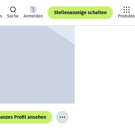
Stellenanzeige schalten
ts
Suche
Anmelden
Produkte
anzes Profil ansehen