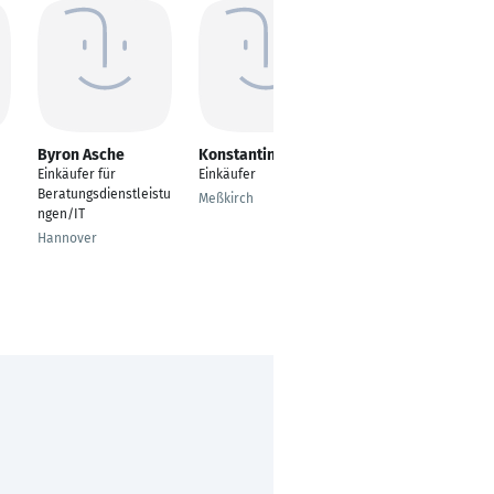
Byron Asche
Konstantin Götte
Joachim Gräf
Einkäufer für
Einkäufer
Einkäufer
Beratungsdienstleistu
Meßkirch
Autenried
ngen/IT
Hannover