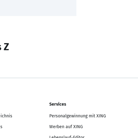
s Z
Services
eichnis
Personalgewinnung mit XING
is
Werben auf XING
Lebenslauf-Editor