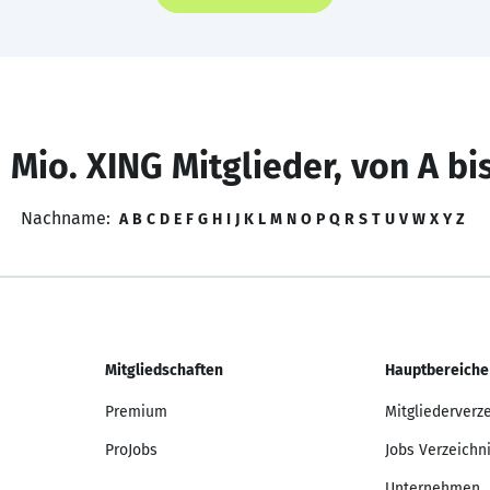
 Mio. XING Mitglieder, von A bi
Nachname:
A
B
C
D
E
F
G
H
I
J
K
L
M
N
O
P
Q
R
S
T
U
V
W
X
Y
Z
Mitgliedschaften
Hauptbereiche
Premium
Mitgliederverz
ProJobs
Jobs Verzeichn
Unternehmen