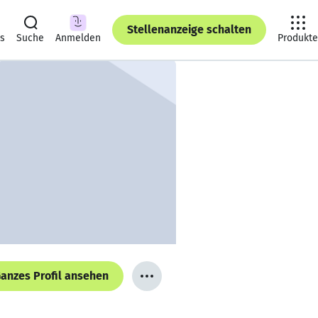
Stellenanzeige schalten
ts
Suche
Anmelden
Produkte
anzes Profil ansehen