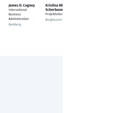
James D. Cagney
Kristina Miller-
Ralf Both
Scherbaum
International
Bereichsleiter
Projektleitung
Business
Entwicklung und
Administration
Technik
Burghausen
Bamberg
Achern