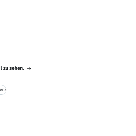
il zu sehen.
enz