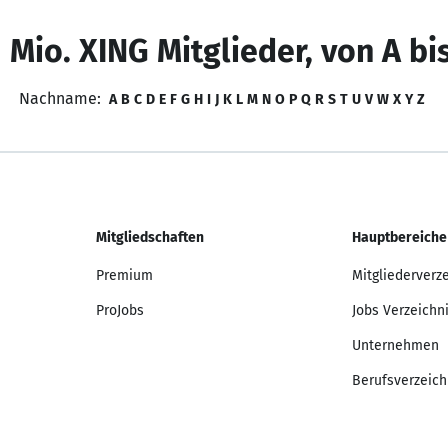
 Mio. XING Mitglieder, von A bi
Nachname:
A
B
C
D
E
F
G
H
I
J
K
L
M
N
O
P
Q
R
S
T
U
V
W
X
Y
Z
Mitgliedschaften
Hauptbereiche
Premium
Mitgliederverz
ProJobs
Jobs Verzeichn
Unternehmen
Berufsverzeich