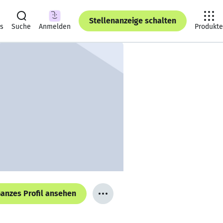
Stellenanzeige schalten
ts
Suche
Anmelden
Produkte
anzes Profil ansehen