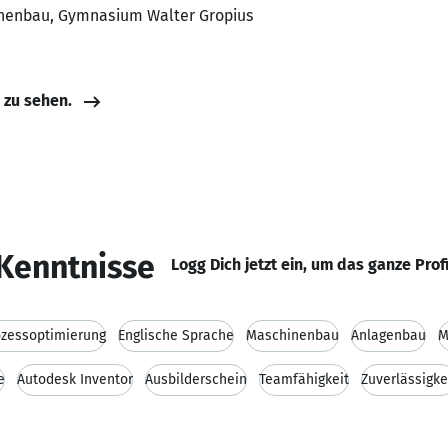
inenbau, Gymnasium Walter Gropius
e zu sehen.
Kenntnisse
Logg Dich jetzt ein, um das ganze Prof
ozessoptimierung
Englische Sprache
Maschinenbau
Anlagenbau
M
e
Autodesk Inventor
Ausbilderschein
Teamfähigkeit
Zuverlässigke