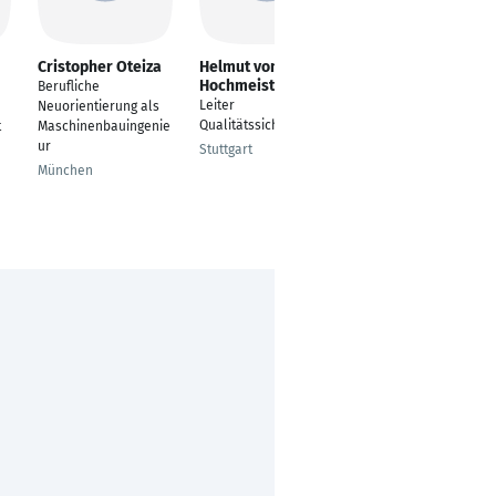
Cristopher Oteiza
Helmut von
Jörn Merda-
Hochmeister
Jahning
Berufliche
Leiter
Head of Process
Neuorientierung als
Qualitätssicherung
Development and
t
Maschinenbauingenie
Automation Team
ur
Stuttgart
Berlin
München