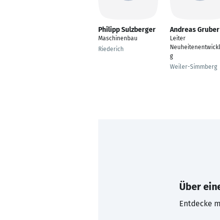
Philipp Sulzberger
Andreas Gruber
Maschinenbau
Leiter
Neuheitenentwick
Riederich
g
Weiler-Simmberg
Über eine
Entdecke mi