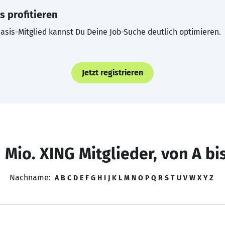
s profitieren
asis-Mitglied kannst Du Deine Job-Suche deutlich optimieren.
Jetzt registrieren
 Mio. XING Mitglieder, von A bi
Nachname:
A
B
C
D
E
F
G
H
I
J
K
L
M
N
O
P
Q
R
S
T
U
V
W
X
Y
Z