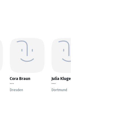
Cora Braun
Julia Kluger
Luise Piller
---
---
Recruiterin Region
Südost
Dresden
Dortmund
Leipzig