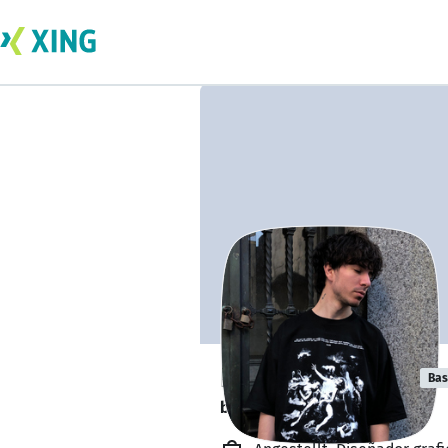
Lucas Migueles
Bas
busca nuevos proyectos. 🔎