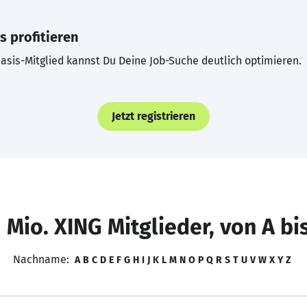
s profitieren
asis-Mitglied kannst Du Deine Job-Suche deutlich optimieren.
Jetzt registrieren
 Mio. XING Mitglieder, von A bi
Nachname:
A
B
C
D
E
F
G
H
I
J
K
L
M
N
O
P
Q
R
S
T
U
V
W
X
Y
Z