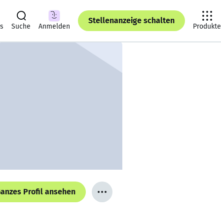
Stellenanzeige schalten
ts
Suche
Anmelden
Produkte
anzes Profil ansehen