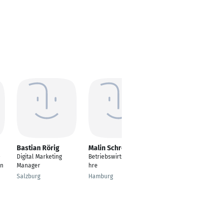
Bastian Rörig
Malin Schröder
Leonardo Marino
-
Digital Marketing
Betriebswirtschaftsle
Italian Ministry of
on
Manager
hre
Cultural Heritage and
National Civil Service
Salzburg
Hamburg
Volunteer
Realmonte