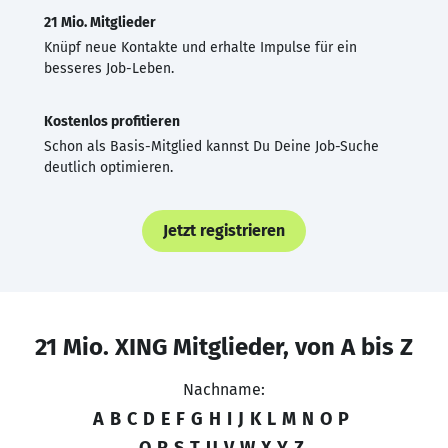
21 Mio. Mitglieder
Knüpf neue Kontakte und erhalte Impulse für ein
besseres Job-Leben.
Kostenlos profitieren
Schon als Basis-Mitglied kannst Du Deine Job-Suche
deutlich optimieren.
Jetzt registrieren
21 Mio. XING Mitglieder, von A bis Z
Nachname:
A
B
C
D
E
F
G
H
I
J
K
L
M
N
O
P
Q
R
S
T
U
V
W
X
Y
Z