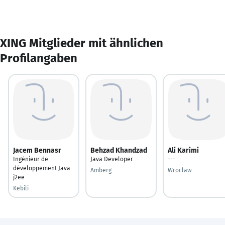
XING Mitglieder mit ähnlichen
Profilangaben
Jacem Bennasr
Behzad Khandzad
Ali Karimi
Ingénieur de
Java Developer
---
développement Java
Amberg
Wroclaw
j2ee
Kebili