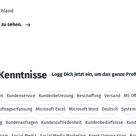
chland
e zu sehen.
Kenntnisse
Logg Dich jetzt ein, um das ganze Prof
nt
Kundenservice
Kundenbetreuung
Beschaffung
Versand
MS Of
uftragserfassung
Microsoft Excel
Microsoft Word
Deutsch
System
g
Kundenanfragen
Kundenzufriedenheit
Kundenbedürfnisse
Kund
gram
Social Media
Social Media Marketing
Event-Organisation
Bu