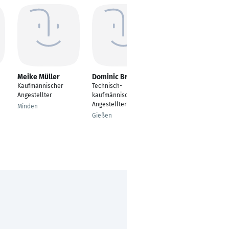
Meike Müller
Dominic Brück
Simone Claßen
Kaufmännischer
Technisch-
Elternzeit
Angestellter
kaufmännischer
Mönchengladbach
Angestellter
Minden
Gießen