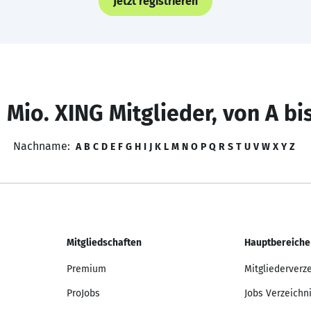
Jetzt registrieren
 Mio. XING Mitglieder, von A bi
Nachname:
A
B
C
D
E
F
G
H
I
J
K
L
M
N
O
P
Q
R
S
T
U
V
W
X
Y
Z
Mitgliedschaften
Hauptbereiche
Premium
Mitgliederverz
ProJobs
Jobs Verzeichn