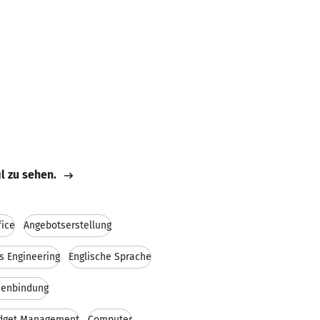
il zu sehen.
fice
Angebotserstellung
s Engineering
Englische Sprache
enbindung
dget Management
Computer