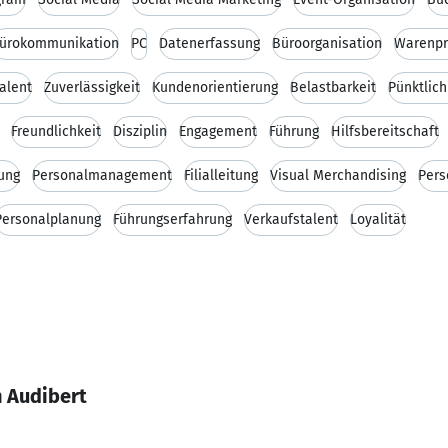
ürokommunikation
PC
Datenerfassung
Büroorganisation
Warenpr
alent
Zuverlässigkeit
Kundenorientierung
Belastbarkeit
Pünktlich
Freundlichkeit
Disziplin
Engagement
Führung
Hilfsbereitschaft
tung
Personalmanagement
Filialleitung
Visual Merchandising
Pers
Personalplanung
Führungserfahrung
Verkaufstalent
Loyalität
n Audibert