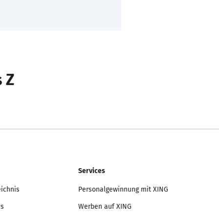
s Z
Services
eichnis
Personalgewinnung mit XING
is
Werben auf XING