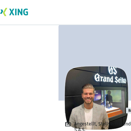
Lucien Audibert
B
Angestellt, Stellvertreten
S.A.S.