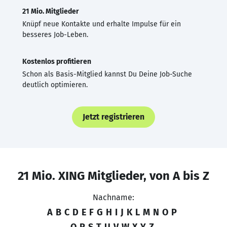
21 Mio. Mitglieder
Knüpf neue Kontakte und erhalte Impulse für ein
besseres Job-Leben.
Kostenlos profitieren
Schon als Basis-Mitglied kannst Du Deine Job-Suche
deutlich optimieren.
Jetzt registrieren
21 Mio. XING Mitglieder, von A bis Z
Nachname:
A
B
C
D
E
F
G
H
I
J
K
L
M
N
O
P
Q
R
S
T
U
V
W
X
Y
Z